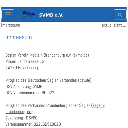
Toggle
navigation
Impressum
aktualisiert am: 01.06.2018
Impressum
Segler-Verein Medizin Brandenburg e.V. (
svmb.de
)
Plauer Landstrasse 12
14770 Brandenburg
Mitglied des Deutschen Segler-Verbandes (
dsv.de
)
DSV Abkürzung: SVMB
DSV Vereinsnummer: BG.022
Mitglied des Verbandes Brandenburgischer Segler (
segeln-
brandenburg.de)
Abkürzung: DSVBG
Vereinsnummer: 022LSB510028